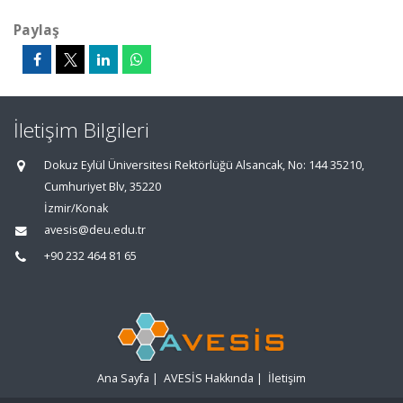
Paylaş
İletişim Bilgileri
Dokuz Eylül Üniversitesi Rektörlüğü Alsancak, No: 144 35210,
Cumhuriyet Blv, 35220
İzmir/Konak
avesis@deu.edu.tr
+90 232 464 81 65
Ana Sayfa
|
AVESİS Hakkında
|
İletişim