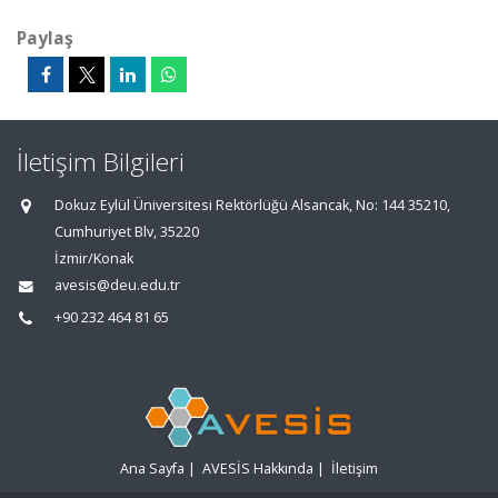
Paylaş
İletişim Bilgileri
Dokuz Eylül Üniversitesi Rektörlüğü Alsancak, No: 144 35210,
Cumhuriyet Blv, 35220
İzmir/Konak
avesis@deu.edu.tr
+90 232 464 81 65
Ana Sayfa
|
AVESİS Hakkında
|
İletişim