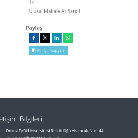
14
Ulusal Makale Atıfları: 1
Paylaş
Atıf İçin Kopyala
letişim Bilgileri
Dokuz Eylül Üniversitesi Rektörlüğü Alsancak, No: 144