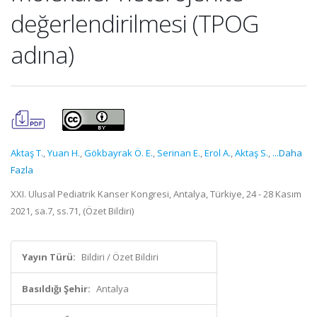
değerlendirilmesi (TPOG
adına)
Aktaş T.
,
Yuan H.
,
Gökbayrak Ö. E.
,
Serinan E.
,
Erol A.
,
Aktaş S.
,
...Daha
Fazla
XXI. Ulusal Pediatrik Kanser Kongresi, Antalya, Türkiye, 24 - 28 Kasım
2021, sa.7, ss.71, (Özet Bildiri)
Yayın Türü:
Bildiri / Özet Bildiri
Basıldığı Şehir:
Antalya