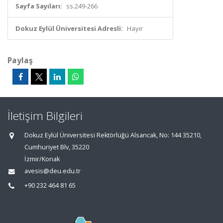
Sayfa Sayıları:
ss.249-266
Dokuz Eylül Üniversitesi Adresli:
Hayır
Paylaş
İletişim Bilgileri
Dokuz Eylül Üniversitesi Rektörlüğü Alsancak, No: 144 35210,
Cumhuriyet Blv, 35220
İzmir/Konak
avesis@deu.edu.tr
+90 232 464 81 65