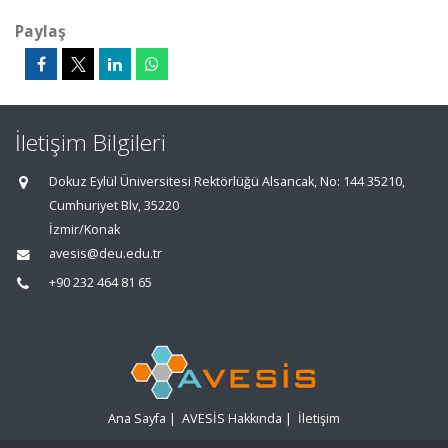
Paylaş
İletişim Bilgileri
Dokuz Eylül Üniversitesi Rektörlüğü Alsancak, No: 144 35210,
Cumhuriyet Blv, 35220
İzmir/Konak
avesis@deu.edu.tr
+90 232 464 81 65
Ana Sayfa
|
AVESİS Hakkında
|
İletişim