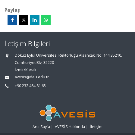
Paylaş
İletişim Bilgileri
Dokuz Eylül Üniversitesi Rektörlüğü Alsancak, No: 144 35210,
Cumhuriyet Blv, 35220
İzmir/Konak
avesis@deu.edu.tr
+90 232 464 81 65
Ana Sayfa
|
AVESİS Hakkında
|
İletişim