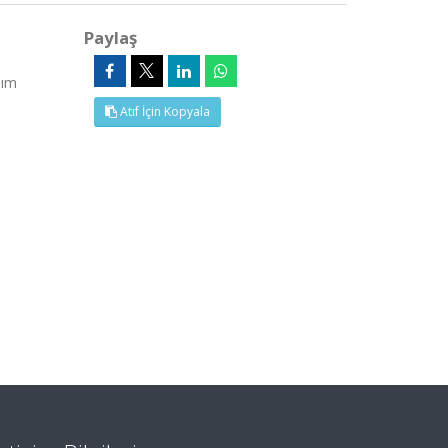
Paylaş
sım
Atıf İçin Kopyala