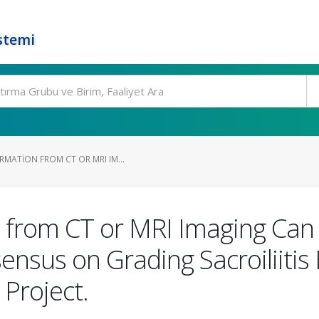
stemi
MATION FROM CT OR MRI IM...
n from CT or MRI Imaging Can
nsus on Grading Sacroiliitis
 Project.