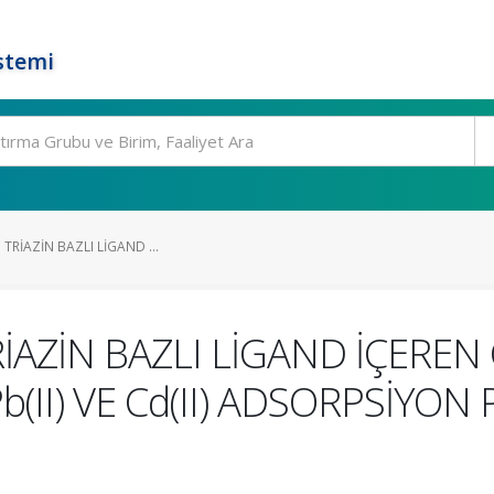
stemi
 TRİAZİN BAZLI LİGAND ...
RİAZİN BAZLI LİGAND İÇEREN
II) VE Cd(II) ADSORPSİYO