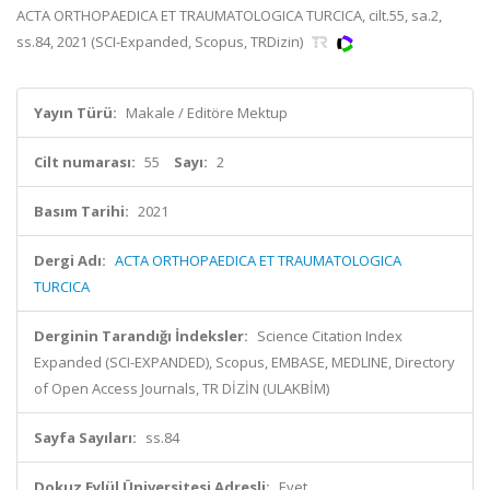
ACTA ORTHOPAEDICA ET TRAUMATOLOGICA TURCICA, cilt.55, sa.2,
ss.84, 2021 (SCI-Expanded, Scopus, TRDizin)
Yayın Türü:
Makale / Editöre Mektup
Cilt numarası:
55
Sayı:
2
Basım Tarihi:
2021
Dergi Adı:
ACTA ORTHOPAEDICA ET TRAUMATOLOGICA
TURCICA
Derginin Tarandığı İndeksler:
Science Citation Index
Expanded (SCI-EXPANDED), Scopus, EMBASE, MEDLINE, Directory
of Open Access Journals, TR DİZİN (ULAKBİM)
Sayfa Sayıları:
ss.84
Dokuz Eylül Üniversitesi Adresli:
Evet