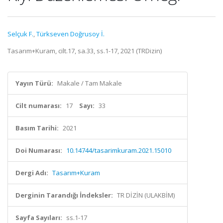
Selçuk F.
,
Türkseven Doğrusoy İ.
Tasarım+Kuram, cilt.17, sa.33, ss.1-17, 2021 (TRDizin)
Yayın Türü:
Makale / Tam Makale
Cilt numarası:
17
Sayı:
33
Basım Tarihi:
2021
Doi Numarası:
10.14744/tasarimkuram.2021.15010
Dergi Adı:
Tasarım+Kuram
Derginin Tarandığı İndeksler:
TR DİZİN (ULAKBİM)
Sayfa Sayıları:
ss.1-17