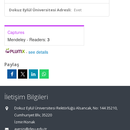
Dokuz Eylül Üniversitesi Adresli:
Evet
Captures
Mendeley - Readers:
3
-
see details
Paylaş
İletişim Bilgileri
Dokuz Eylül Üniversitesi Rektörlüğü Alsancak, No: 144 35210,
Cumhuriyet Blv, 35220
İzmir/Konak
avesis@deu.edu.tr