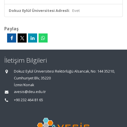
Dokuz Eylül Üniversitesi Adresli:
Evet
Paylaş
İletişim Bilgileri
Dokuz Eylül Üniversitesi Rektörlüğü Alsancak, No: 144 35210,
Cumhuriyet Blv, 35220
İzmir/Konak
avesis@deu.edu.tr
+90 232 464 81 65