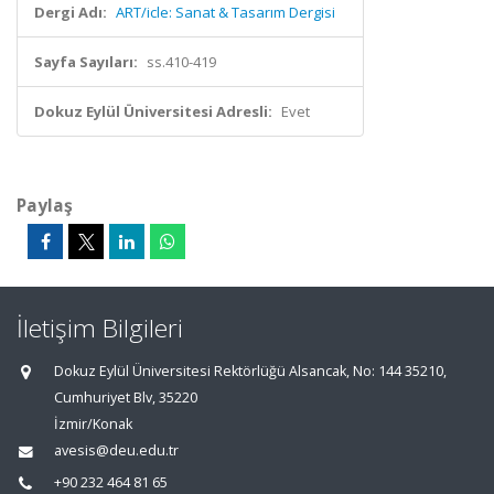
Dergi Adı:
ART/icle: Sanat & Tasarım Dergisi
Sayfa Sayıları:
ss.410-419
Dokuz Eylül Üniversitesi Adresli:
Evet
Paylaş
İletişim Bilgileri
Dokuz Eylül Üniversitesi Rektörlüğü Alsancak, No: 144 35210,
Cumhuriyet Blv, 35220
İzmir/Konak
avesis@deu.edu.tr
+90 232 464 81 65