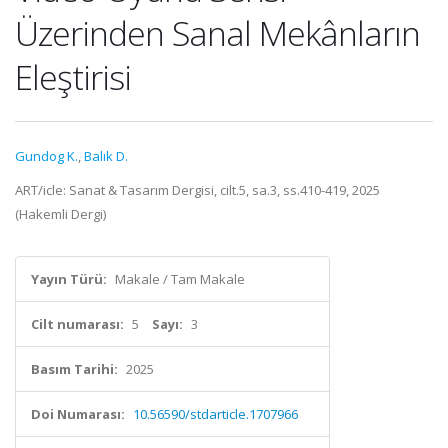
Üzerinden Sanal Mekânların
Eleştirisi
Gundog K.
,
Balık D.
ART/icle: Sanat & Tasarım Dergisi, cilt.5, sa.3, ss.410-419, 2025
(Hakemli Dergi)
Yayın Türü:
Makale / Tam Makale
Cilt numarası:
5
Sayı:
3
Basım Tarihi:
2025
Doi Numarası:
10.56590/stdarticle.1707966