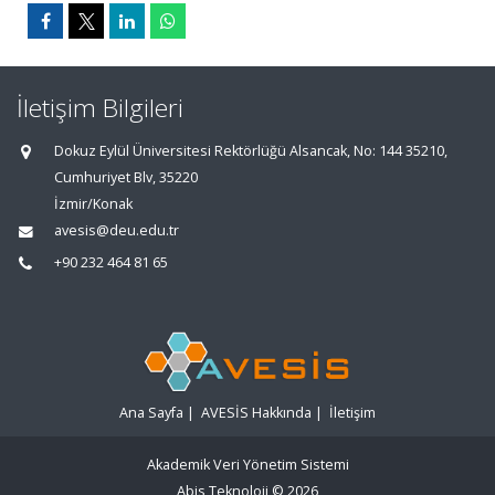
İletişim Bilgileri
Dokuz Eylül Üniversitesi Rektörlüğü Alsancak, No: 144 35210,
Cumhuriyet Blv, 35220
İzmir/Konak
avesis@deu.edu.tr
+90 232 464 81 65
Ana Sayfa
|
AVESİS Hakkında
|
İletişim
Akademik Veri Yönetim Sistemi
Abis Teknoloji
© 2026