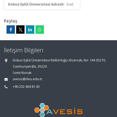
Dokuz Eylül Üniversitesi Adresli:
Evet
Paylaş
İletişim Bilgileri
Dokuz Eylül Üniversitesi Rektörlüğü Alsancak, No: 144 35210,
Cumhuriyet Blv, 35220
İzmir/Konak
avesis@deu.edu.tr
+90 232 464 81 65