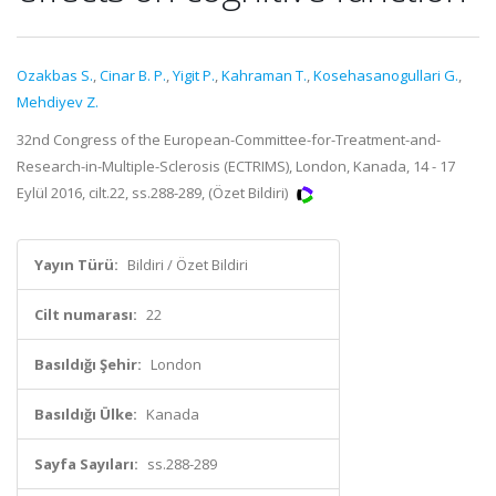
Ozakbas S.
,
Cinar B. P.
,
Yigit P.
,
Kahraman T.
,
Kosehasanogullari G.
,
Mehdiyev Z.
32nd Congress of the European-Committee-for-Treatment-and-
Research-in-Multiple-Sclerosis (ECTRIMS), London, Kanada, 14 - 17
Eylül 2016, cilt.22, ss.288-289, (Özet Bildiri)
Yayın Türü:
Bildiri / Özet Bildiri
Cilt numarası:
22
Basıldığı Şehir:
London
Basıldığı Ülke:
Kanada
Sayfa Sayıları:
ss.288-289