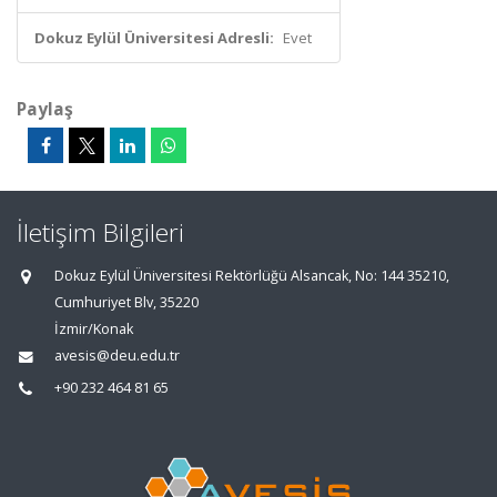
Dokuz Eylül Üniversitesi Adresli:
Evet
Paylaş
İletişim Bilgileri
Dokuz Eylül Üniversitesi Rektörlüğü Alsancak, No: 144 35210,
Cumhuriyet Blv, 35220
İzmir/Konak
avesis@deu.edu.tr
+90 232 464 81 65