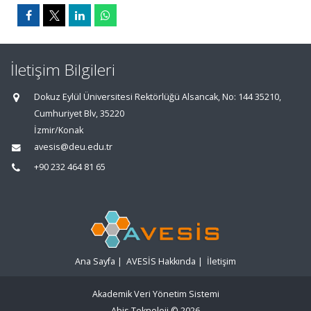
İletişim Bilgileri
Dokuz Eylül Üniversitesi Rektörlüğü Alsancak, No: 144 35210,
Cumhuriyet Blv, 35220
İzmir/Konak
avesis@deu.edu.tr
+90 232 464 81 65
Ana Sayfa
|
AVESİS Hakkında
|
İletişim
Akademik Veri Yönetim Sistemi
Abis Teknoloji
© 2026