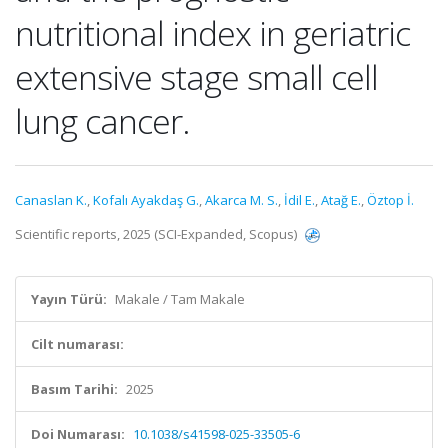
nutritional index in geriatric
extensive stage small cell
lung cancer.
Canaslan K.
,
Kofalı Ayakdaş G.
,
Akarca M. S.
,
İdil E.
,
Atağ E.
,
Öztop İ.
Scientific reports, 2025 (SCI-Expanded, Scopus)
Yayın Türü:
Makale / Tam Makale
Cilt numarası:
Basım Tarihi:
2025
Doi Numarası:
10.1038/s41598-025-33505-6