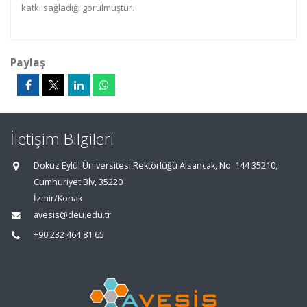
katkı sağladığı görülmüştür.
Paylaş
İletişim Bilgileri
Dokuz Eylül Üniversitesi Rektörlüğü Alsancak, No: 144 35210,
Cumhuriyet Blv, 35220
İzmir/Konak
avesis@deu.edu.tr
+90 232 464 81 65