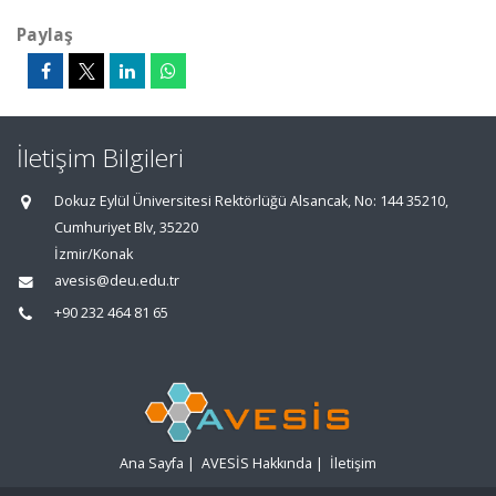
Paylaş
İletişim Bilgileri
Dokuz Eylül Üniversitesi Rektörlüğü Alsancak, No: 144 35210,
Cumhuriyet Blv, 35220
İzmir/Konak
avesis@deu.edu.tr
+90 232 464 81 65
Ana Sayfa
|
AVESİS Hakkında
|
İletişim