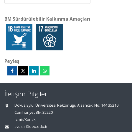
BM Sürdürülebilir Kalkınma Amaçları
Paylaş
İletişim Bilgileri
Dokuz Eylül Üniversitesi Rektörlüğü Alsancak, No: 144 35210,
Cumhuriyet Blv, 35220
İzmir/Konak
avesis@deu.edu.tr