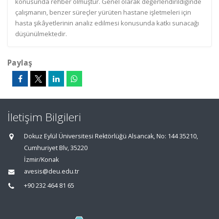
konusunda rehber olmuştur. Genel olarak değerlendirildiğinde
çalışmanın, benzer süreçler yürüten hastane işletmeleri için
hasta şikâyetlerinin analiz edilmesi konusunda katkı sunacağı
düşünülmektedir.
Paylaş
İletişim Bilgileri
Dokuz Eylül Üniversitesi Rektörlüğü Alsancak, No: 144 35210,
Cumhuriyet Blv, 35220
İzmir/Konak
avesis@deu.edu.tr
+90 232 464 81 65