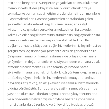
etkilenen bireylerdir. Süreçlerde yaşadıkları olumsuzluklar ve
memnuniyetsizlikler şikâyet ve geri bildirim olarak ortaya
çıkmakta ve bunları çeşitli iletişim araçlarıyla ilgili idari mercilere
ulaştırmaktadırlar. Hastane yönetimleri hastalardan gelen
şikâyetleri analiz ederek sağlık hizmet süreçleri ile ilgili
iyileştirme çalışmaları gerçekleştirmektedirler. Bu sayede,
kaliteli ve etkin sağlık hizmetinin sunulmasını sağlayarak hasta
memnuniyetini en üst seviyeye çıkarabilmektedirler. Bu
bağlamda, hasta şikâyetleri sağlık hizmetlerinin iyileştirilmesi ve
geliştirilmesi açısından yol gösterici olarak değerlendirilebilir.
Çalışmanın amacı bir kamu hastanesinde ortaya çıkan hasta
şikâyetlerinin değerlendirilerek şikâyete neden olan ana ve alt
etmenleri belirlemektir. Bu kapsamda, çalışmada hasta
şikâyetlerini analiz etmek için balık kılçığı yöntemi uygulanmış ve
en fazla şikâyetin hekimlik hizmetlerinde (muayene, tedavi,
davranış iletişim vb.), en az şikâyetin ise temizlik hizmetlerinde
olduğu görülmüştür. Sonuç olarak, sağlık hizmet süreçlerinde
yaşanan olumsuzluklardan kaynaklı hasta şikâyetlerinin ana
ve alt nedenleri belirlenmiş ve böylece hastane yönetimine
hangi alanlarda düzenleyici ve önleyici faaliyet başlatacağı