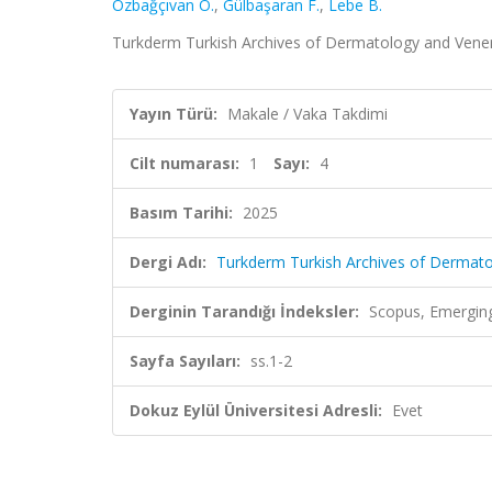
Özbağçıvan Ö.
,
Gülbaşaran F.
,
Lebe B.
Turkderm Turkish Archives of Dermatology and Venereol
Yayın Türü:
Makale / Vaka Takdimi
Cilt numarası:
1
Sayı:
4
Basım Tarihi:
2025
Dergi Adı:
Turkderm Turkish Archives of Dermat
Derginin Tarandığı İndeksler:
Scopus, Emerging
Sayfa Sayıları:
ss.1-2
Dokuz Eylül Üniversitesi Adresli:
Evet