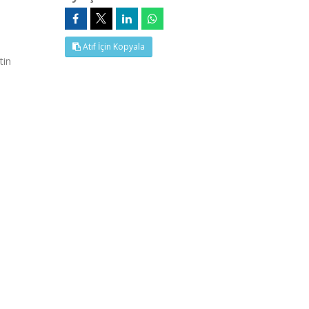
Atıf İçin Kopyala
tin