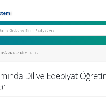
stemi
M BAĞLAMINDA DIL VE EDEB...
mında Dil ve Edebiyat Öğretim
rı