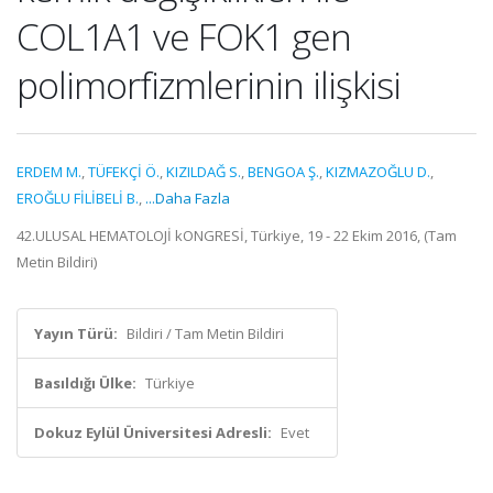
COL1A1 ve FOK1 gen
polimorfizmlerinin ilişkisi
ERDEM M.
,
TÜFEKÇİ Ö.
,
KIZILDAĞ S.
,
BENGOA Ş.
,
KIZMAZOĞLU D.
,
EROĞLU FİLİBELİ B.
,
...Daha Fazla
42.ULUSAL HEMATOLOJİ kONGRESİ, Türkiye, 19 - 22 Ekim 2016, (Tam
Metin Bildiri)
Yayın Türü:
Bildiri / Tam Metin Bildiri
Basıldığı Ülke:
Türkiye
Dokuz Eylül Üniversitesi Adresli:
Evet