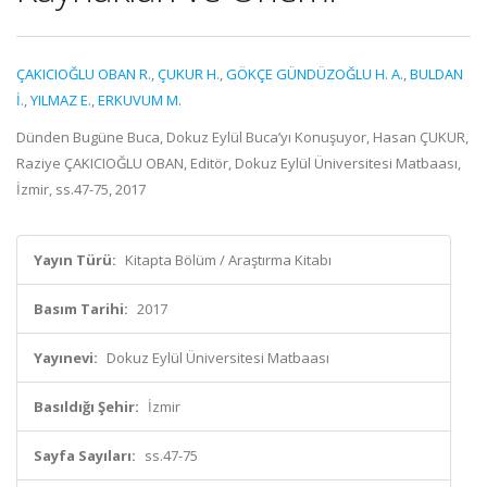
ÇAKICIOĞLU OBAN R.
,
ÇUKUR H.
,
GÖKÇE GÜNDÜZOĞLU H. A.
,
BULDAN
İ.
,
YILMAZ E.
,
ERKUVUM M.
Dünden Bugüne Buca, Dokuz Eylül Buca’yı Konuşuyor, Hasan ÇUKUR,
Raziye ÇAKICIOĞLU OBAN, Editör, Dokuz Eylül Üniversitesi Matbaası,
İzmir, ss.47-75, 2017
Yayın Türü:
Kitapta Bölüm / Araştırma Kitabı
Basım Tarihi:
2017
Yayınevi:
Dokuz Eylül Üniversitesi Matbaası
Basıldığı Şehir:
İzmir
Sayfa Sayıları:
ss.47-75