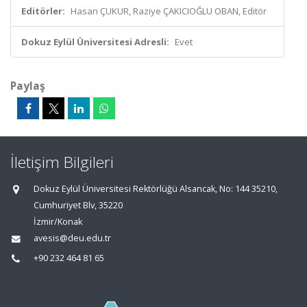
Editörler:
Hasan ÇUKUR, Raziye ÇAKICIOĞLU OBAN, Editör
Dokuz Eylül Üniversitesi Adresli:
Evet
Paylaş
İletişim Bilgileri
Dokuz Eylül Üniversitesi Rektörlüğü Alsancak, No: 144 35210,
Cumhuriyet Blv, 35220
İzmir/Konak
avesis@deu.edu.tr
+90 232 464 81 65