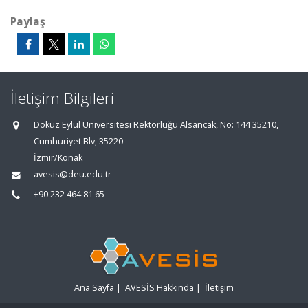
Paylaş
İletişim Bilgileri
Dokuz Eylül Üniversitesi Rektörlüğü Alsancak, No: 144 35210,
Cumhuriyet Blv, 35220
İzmir/Konak
avesis@deu.edu.tr
+90 232 464 81 65
Ana Sayfa
|
AVESİS Hakkında
|
İletişim