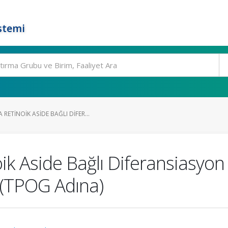
stemi
ETINOIK ASIDE BAĞLI DIFER...
k Aside Bağlı Diferansiasyon 
 (TPOG Adına)