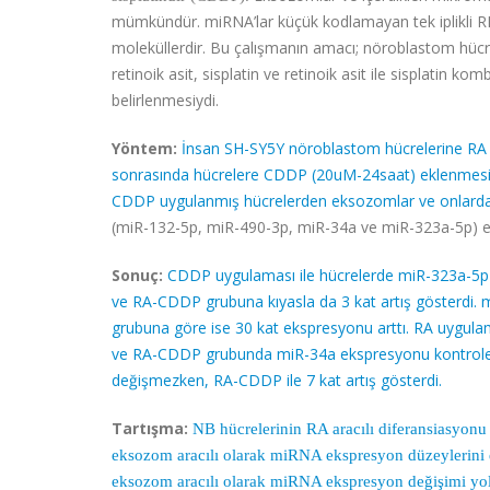
mümkündür. miRNA’lar küçük kodlamayan tek iplikli R
moleküllerdir. Bu çalışmanın amacı; nöroblastom hücrel
retinoik asit, sisplatin ve retinoik asit ile sisplatin 
belirlenmesiydi.
Yöntem:
İnsan SH-SY5Y nöroblastom hücrelerine RA (
sonrasında hücrelere CDDP (20uM-24saat) eklenmesi 
CDDP uygulanmış hücrelerden eksozomlar ve onlardan 
(miR-132-5p, miR-490-3p, miR-34a ve miR-323a-5p) ekp
Sonuç:
CDDP uygulaması ile hücrelerde miR-323a-5p 
ve RA-CDDP grubuna kıyasla da 3 kat artış gösterdi
grubuna göre ise 30 kat ekspresyonu arttı. RA uygul
ve RA-CDDP grubunda miR-34a ekspresyonu kontrole 
değişmezken, RA-CDDP ile 7 kat artış gösterdi.
Tartışma:
NB hücrelerinin RA aracılı diferansiasyonu
eksozom aracılı olarak miRNA ekspresyon düzeylerini d
eksozom aracılı olarak miRNA ekspresyon değişimi yolu