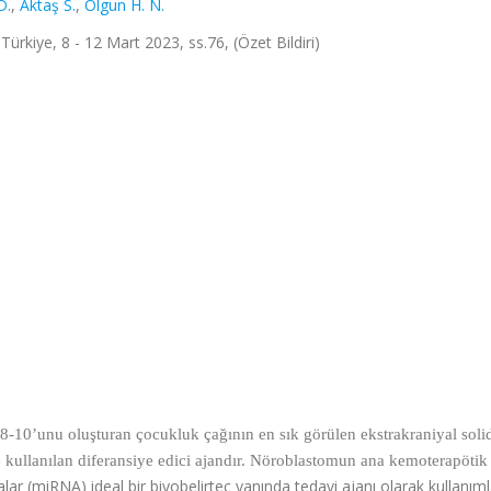
D.
,
Aktaş S.
,
Olgun H. N.
ürkiye, 8 - 12 Mart 2023, ss.76, (Özet Bildiri)
-10’unu oluşturan çocukluk çağının en sık görülen ekstrakraniyal soli
kullanılan diferansiye edici ajandır. Nöroblastomun ana kemoterapötik 
lar (miRNA) ideal bir biyobelirteç yanında tedavi ajanı olarak kullanıml