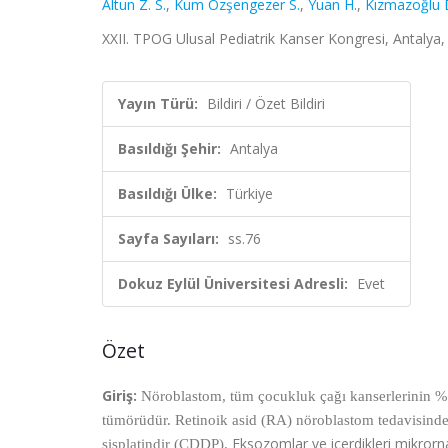
Altun Z. S.
,
Kum Özşengezer S.
,
Yuan H.
,
Kızmazoğlu 
XXII. TPOG Ulusal Pediatrik Kanser Kongresi, Antalya, T
Yayın Türü:
Bildiri / Özet Bildiri
Basıldığı Şehir:
Antalya
Basıldığı Ülke:
Türkiye
Sayfa Sayıları:
ss.76
Dokuz Eylül Üniversitesi Adresli:
Evet
Özet
Giriş:
Nöroblastom, tüm çocukluk çağı kanserlerinin %8
tümörüdür. Retinoik asid (RA) nöroblastom tedavisinde 
Eksozomlar ve içerdikleri mikrorna
sisplatindir (CDDP).