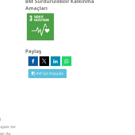
BM Sürdürülebilir Kalkınma
Amaçları
Paylaş
Atıf İçin Kopyala
d
ajanı ise
arı da