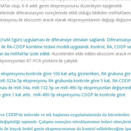
NA’lar olup, 6-8 adet genin ekspresyonunu düzenleyen epigenetik
erinde diferansiasyon süreçlerinde etkili olduğu bildirilen miRNA’ların
kombinasyonu ile eksozom aracılı olarak ekspresyonlarının değişip değişm
1uM-5gün) uygulaması ile diferansiye olmaları sağlandı. Diferansias
ile RA-CDDP kombine tedavi modeli uygulandı. Kontrol, RA, CDDP v
da miRNA’lar izole edildi.
Hücrelerden elde edilen eksozom aracılı 
sresyonları RT-PCR yöntemi ile çalışıldı.
ekspresyonu kontrole göre 100 kat artış gösterirken, RA grubuna gör
. miR-323a-5p ekspresyonu RA grubunda kontrole göre 5 kat, RA-CDDP
aması ile miR-34a, miR-132-5p ve miR-490-5p ekspresyonları değişme
göre 1 kat arttı.
miR-490-5p ekspresyonu CDDP ile kontrole göre
 ve CDDP ile tedavide ve tek başlarına uygulamalarında da hücrelerden
eğiştirdiği saptandı. Çalışma sonuçları nöroblastomun tedavi süreçleri
 ile birçok hedef genin ekspresyonunun da kontrol edilebileceğine işa