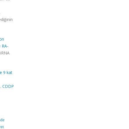
,
ediğinin
yon
e RA-
miRNA
e 9 kat
di. CDDP
nde
ret