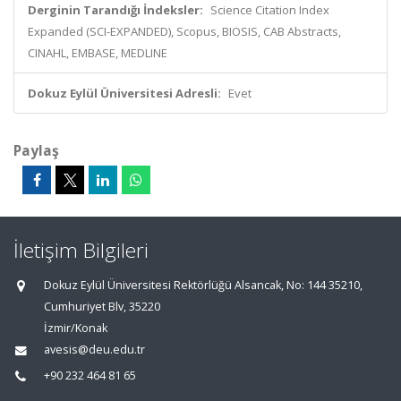
Derginin Tarandığı İndeksler:
Science Citation Index
Expanded (SCI-EXPANDED), Scopus, BIOSIS, CAB Abstracts,
CINAHL, EMBASE, MEDLINE
Dokuz Eylül Üniversitesi Adresli:
Evet
Paylaş
İletişim Bilgileri
Dokuz Eylül Üniversitesi Rektörlüğü Alsancak, No: 144 35210,
Cumhuriyet Blv, 35220
İzmir/Konak
avesis@deu.edu.tr
+90 232 464 81 65