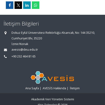
İletişim Bilgileri
Dokuz Eylül Üniversitesi Rektörlüğü Alsancak, No: 144 35210,
Cumhuriyet Blv, 35220
İzmir/Konak
avesis@deu.edu.tr
+90 232 464 81 65
Ana Sayfa
|
AVESİS Hakkında
|
İletişim
Akademik Veri Yönetim Sistemi
Abis Teknoloji
© 2026