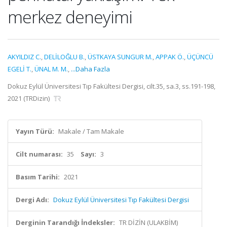
merkez deneyimi
AKYILDIZ C.
,
DELİLOĞLU B.
,
ÜSTKAYA SUNGUR M.
,
APPAK Ö.
,
ÜÇÜNCÜ
EGELİ T.
,
ÜNAL M. M.
,
...Daha Fazla
Dokuz Eylül Üniversitesi Tıp Fakültesi Dergisi, cilt.35, sa.3, ss.191-198,
2021 (TRDizin)
Yayın Türü:
Makale / Tam Makale
Cilt numarası:
35
Sayı:
3
Basım Tarihi:
2021
Dergi Adı:
Dokuz Eylül Üniversitesi Tıp Fakültesi Dergisi
Derginin Tarandığı İndeksler:
TR DİZİN (ULAKBİM)