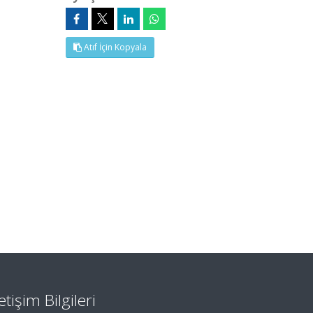
Atıf İçin Kopyala
letişim Bilgileri