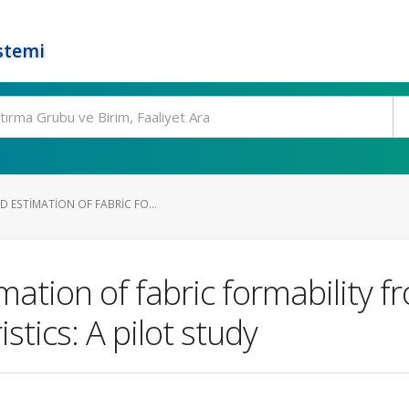
stemi
 ESTIMATION OF FABRIC FO...
ation of fabric formability f
tics: A pilot study