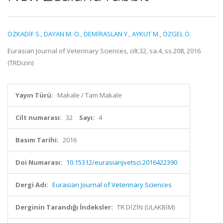
ÖZKADİF S.
,
DAYAN M. O.
,
DEMİRASLAN Y.
,
AYKUT M.
,
ÖZGEL Ö.
Eurasian Journal of Veterinary Sciences, cilt.32, sa.4, ss.208, 2016
(TRDizin)
Yayın Türü:
Makale / Tam Makale
Cilt numarası:
32
Sayı:
4
Basım Tarihi:
2016
Doi Numarası:
10.15312/eurasianjvetsci.2016422390
Dergi Adı:
Eurasian Journal of Veterinary Sciences
Derginin Tarandığı İndeksler:
TR DİZİN (ULAKBİM)