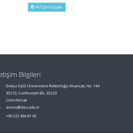
Atıf İçin Kopyala
letişim Bilgileri
Dokuz Eylül Üniversitesi Rektörlüğü Alsancak, No: 144
35210, Cumhuriyet Blv, 35220
İzmir/Konak
avesis@deu.edu.tr
+90 232 464 81 65