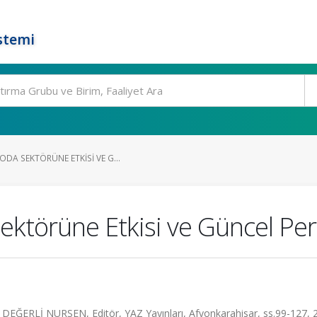
stemi
DA SEKTÖRÜNE ETKISI VE G...
törüne Etkisi ve Güncel Pers
 DEĞERLİ NURSEN, Editör, YAZ Yayınları, Afyonkarahisar, ss.99-127, 