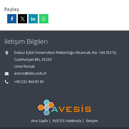
Paylaş
İletişim Bilgileri
Dokuz Eylül Üniversitesi Rektörlüğü Alsancak, No: 144 35210,
Cumhuriyet Blv, 35220
İzmir/Konak
avesis@deu.edu.tr
+90 232 464 81 65
Ana Sayfa
|
AVESİS Hakkında
|
İletişim