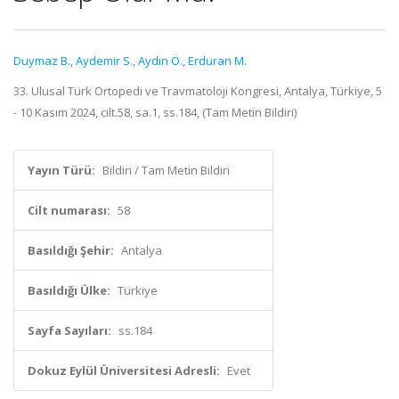
Duymaz B.
,
Aydemir S.
,
Aydın Ö.
,
Erduran M.
33. Ulusal Türk Ortopedi ve Travmatoloji Kongresi, Antalya, Türkiye, 5
- 10 Kasım 2024, cilt.58, sa.1, ss.184, (Tam Metin Bildiri)
Yayın Türü:
Bildiri / Tam Metin Bildiri
Cilt numarası:
58
Basıldığı Şehir:
Antalya
Basıldığı Ülke:
Türkiye
Sayfa Sayıları:
ss.184
Dokuz Eylül Üniversitesi Adresli:
Evet