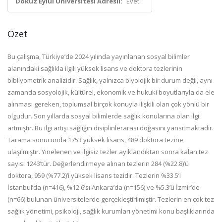
Dokuz Eylül Üniversitesi Adresli:
Evet
Özet
Bu çalışma, Türkiye’de 2024 yılında yayınlanan sosyal bilimler
alanındaki sağlıkla ilgili yüksek lisans ve doktora tezlerinin
bibliyometrik analizidir. Sağlık, yalnızca biyolojik bir durum değil, aynı
zamanda sosyolojik, kültürel, ekonomik ve hukuki boyutlarıyla da ele
alınması gereken, toplumsal birçok konuyla ilişkili olan çok yönlü bir
olgudur. Son yıllarda sosyal bilimlerde sağlık konularına olan ilgi
artmıştır. Bu ilgi artışı sağlığın disiplinlerarası doğasını yansıtmaktadır.
Tarama sonucunda 1753 yüksek lisans, 489 doktora tezine
ulaşılmıştır. Yinelenen ve ilgisiz tezler ayıklandıktan sonra kalan tez
sayısı 1243’tür. Değerlendirmeye alınan tezlerin 284 (%22.8)’ü
doktora, 959 (%77.2)’i yüksek lisans tezidir. Tezlerin %33.5’i
İstanbul’da (n=416), %12.6’sı Ankara’da (n=156) ve %5.3’ü İzmir’de
(n=66) bulunan üniversitelerde gerçekleştirilmiştir. Tezlerin en çok tez
sağlık yönetimi, psikoloji, sağlık kurumları yönetimi konu başlıklarında