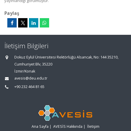
yayınlandığı görülmüştür.
Paylaş
İletişim Bilgileri
Dokuz Eylül Üniversitesi Rektörlüğü Alsancak, No: 144 35210,
Cumhuriyet Blv, 35220
İzmir/Konak
avesis@deu.edu.tr
+90 232 464 81 65
Ana Sayfa
|
AVESİS Hakkında
|
İletişim