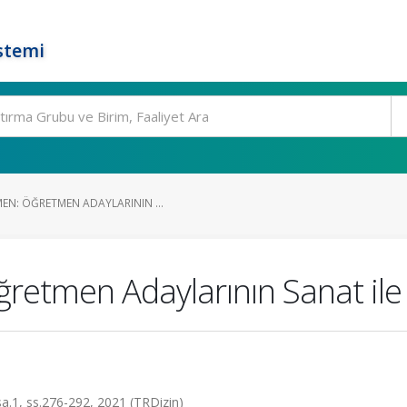
stemi
EN: ÖĞRETMEN ADAYLARININ ...
etmen Adaylarının Sanat ile B
 sa.1, ss.276-292, 2021 (TRDizin)