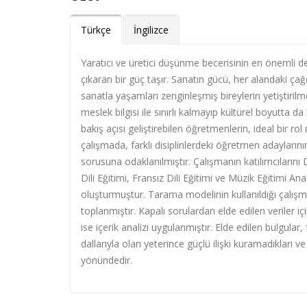
Türkçe
İngilizce
Yaratıcı ve üretici düşünme becerisinin en önemli d
çıkaran bir güç taşır. Sanatın gücü, her alandaki ç
sanatla yaşamları zenginleşmiş bireylerin yetiştiril
meslek bilgisi ile sınırlı kalmayıp kültürel boyutta 
bakış açısı geliştirebilen öğretmenlerin, ideal bir 
çalışmada, farklı disiplinlerdeki öğretmen adaylarının
sorusuna odaklanılmıştır. Çalışmanın katılımcılarını D
Dili Eğitimi, Fransız Dili Eğitimi ve Müzik Eğitimi
oluşturmuştur. Tarama modelinin kullanıldığı çalışma
toplanmıştır. Kapalı sorulardan elde edilen veriler içi
ise içerik analizi uygulanmıştır. Elde edilen bulgula
dallarıyla olan yeterince güçlü ilişki kuramadıkları 
yönündedir.