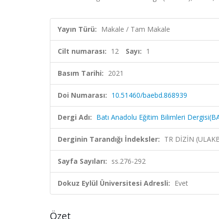
Yayın Türü:
Makale / Tam Makale
Cilt numarası:
12
Sayı:
1
Basım Tarihi:
2021
Doi Numarası:
10.51460/baebd.868939
Dergi Adı:
Batı Anadolu Eğitim Bilimleri Dergisi(
Derginin Tarandığı İndeksler:
TR DİZİN (ULAK
Sayfa Sayıları:
ss.276-292
Dokuz Eylül Üniversitesi Adresli:
Evet
Özet