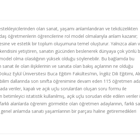
estekleyicilerinden olan sanat, yaşamı anlamlandıran ve tekdüzelikten
ağdaş öğretmenlerin öğrencilerine rol model olmalarıyla anlam kazanır;
mesine ve estetik bir toplum oluşumuna temel oluşturur. Yalnızca alan 
da kendisini yetiştiren, sanatın gücünden beslenerek dünyaya çok yönlü b
rol model olma olasılığının yüksek olduğu söylenebilir. Bu bağlamda bu
 sanat ile olan ilişkilerinin ve sanata olan bakış açılarının ne olduğu
okuz Eylül Üniversitesi Buca Eğitim Fakültesi’nin, İngiliz Dili Eğitimi, 
 Anabilim dallarında son sınıfta öğrenimine devam eden 115 öğretmen ad
da veriler, kapalı ve açık uçlu sorulardan oluşan soru formu ile
n betimleyici istatistik kullanılmış, açık uçlu sorudan elde edilen veriler 
r, farklı alanlarda öğrenim görmekte olan öğretmen adaylarının, farklı s
ve genel anlamda sanatı yaşamlarının bir parçası haline getiremedikleri