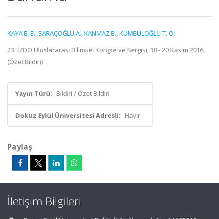
KAYA E. E.
,
SARAÇOĞLU A.
,
KANMAZ B.
,
KÜMBÜLOĞLU T. Ö.
23. İZDO Uluslararası Bilimsel Kongre ve Sergisi, 18 - 20 Kasım 2016,
(Özet Bildiri)
Yayın Türü:
Bildiri / Özet Bildiri
Dokuz Eylül Üniversitesi Adresli:
Hayır
Paylaş
İletişim Bilgileri