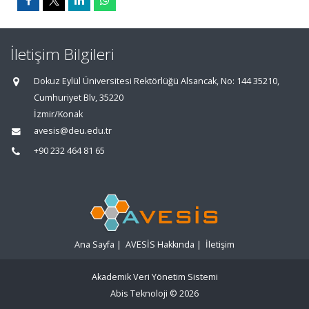
İletişim Bilgileri
Dokuz Eylül Üniversitesi Rektörlüğü Alsancak, No: 144 35210,
Cumhuriyet Blv, 35220
İzmir/Konak
avesis@deu.edu.tr
+90 232 464 81 65
Ana Sayfa
|
AVESİS Hakkında
|
İletişim
Akademik Veri Yönetim Sistemi
Abis Teknoloji
© 2026