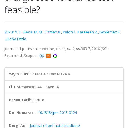
feasible?
Şükür Y. E.
,
Seval M. M.
,
Özmen B.
,
Yalçin İ.
,
Karaeren Z.
,
Söylemez F.
,
...Daha Fazla
Journal of perinatal medicine, cilt.44, sa.4, ss.363-7, 2016 (SCI-
Expanded, Scopus)
Yayın Türü:
Makale / Tam Makale
Cilt numarası:
44
Sayı:
4
Basım Tarihi:
2016
Doi Numarası:
10.1515/jpm-2015-0124
Dergi Adı:
Journal of perinatal medicine