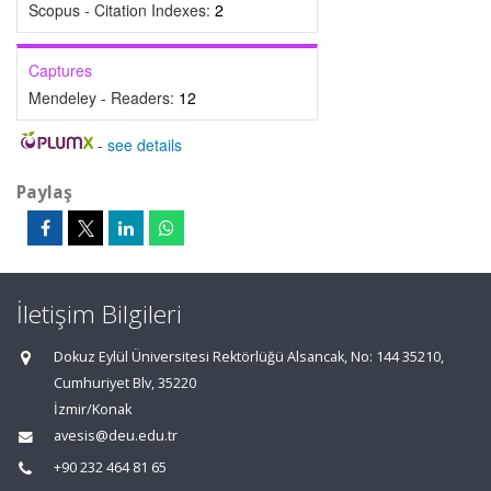
Scopus - Citation Indexes:
2
Captures
Mendeley - Readers:
12
-
see details
Paylaş
İletişim Bilgileri
Dokuz Eylül Üniversitesi Rektörlüğü Alsancak, No: 144 35210,
Cumhuriyet Blv, 35220
İzmir/Konak
avesis@deu.edu.tr
+90 232 464 81 65