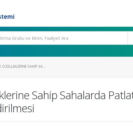
stemi
 ÖZELLIKLERINE SAHIP SA...
liklerine Sahip Sahalarda Patl
irilmesi