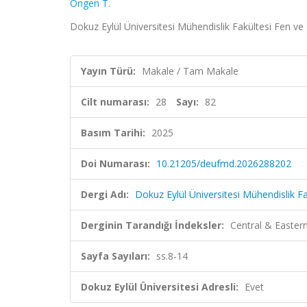
Öngen T.
Dokuz Eylül Üniversitesi Mühendislik Fakültesi Fen ve M
Yayın Türü:
Makale / Tam Makale
Cilt numarası:
28
Sayı:
82
Basım Tarihi:
2025
Doi Numarası:
10.21205/deufmd.2026288202
Dergi Adı:
Dokuz Eylül Üniversitesi Mühendislik F
Derginin Tarandığı İndeksler:
Central & Easte
Sayfa Sayıları:
ss.8-14
Dokuz Eylül Üniversitesi Adresli:
Evet