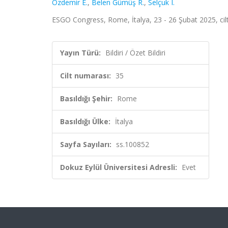
Özdemir E.
,
Belen Gümüş R.
,
Selçuk I.
ESGO Congress, Rome, İtalya, 23 - 26 Şubat 2025, cilt.
Yayın Türü:
Bildiri / Özet Bildiri
Cilt numarası:
35
Basıldığı Şehir:
Rome
Basıldığı Ülke:
İtalya
Sayfa Sayıları:
ss.100852
Dokuz Eylül Üniversitesi Adresli:
Evet