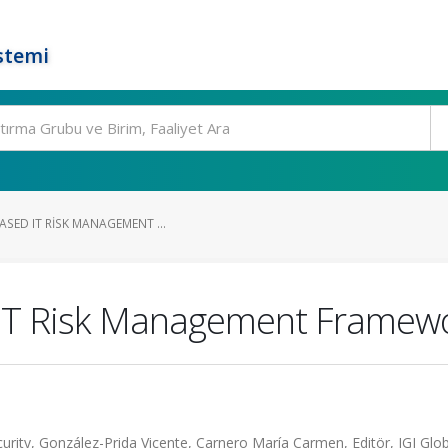
stemi
ASED IT RISK MANAGEMENT ...
 IT Risk Management Framew
rity, González-Prida Vicente, Carnero María Carmen, Editör, IGI Glob