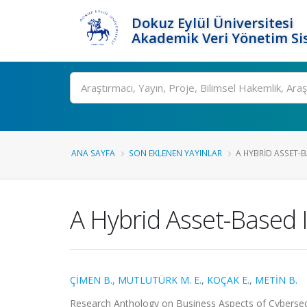
Dokuz Eylül Üniversitesi
Akademik Veri Yönetim Si
Ara
ANA SAYFA
SON EKLENEN YAYINLAR
A HYBRID ASSET-B
A Hybrid Asset-Based
ÇİMEN B.
,
MUTLUTÜRK M. E.
,
KOÇAK E.
,
METİN B.
Research Anthology on Business Aspects of Cybersecu