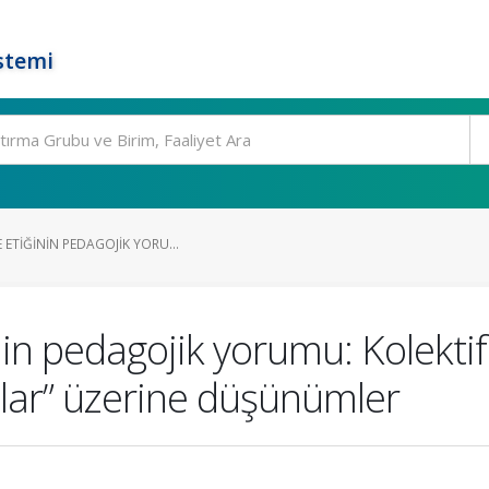
stemi
 ETIĞININ PEDAGOJIK YORU...
nin pedagojik yorumu: Kolekti
lar” üzerine düşünümler