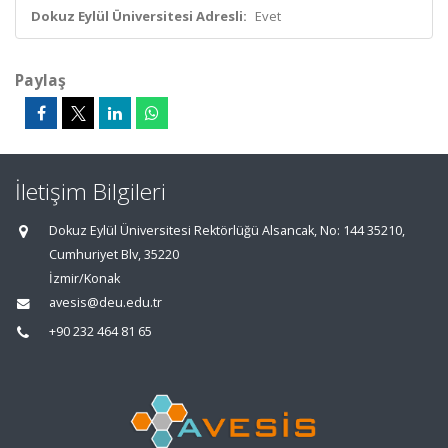
Dokuz Eylül Üniversitesi Adresli:
Evet
Paylaş
İletişim Bilgileri
Dokuz Eylül Üniversitesi Rektörlüğü Alsancak, No: 144 35210,
Cumhuriyet Blv, 35220
İzmir/Konak
avesis@deu.edu.tr
+90 232 464 81 65