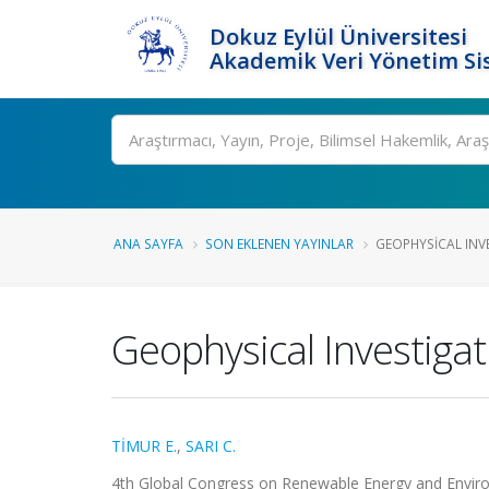
Dokuz Eylül Üniversitesi
Akademik Veri Yönetim Si
Ara
ANA SAYFA
SON EKLENEN YAYINLAR
GEOPHYSICAL INV
Geophysical Investiga
TİMUR E.
,
SARI C.
4th Global Congress on Renewable Energy and Environm