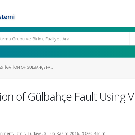
stemi
ESTIGATION OF GÜLBAHÇE FA...
tion of Gülbahçe Fault Using
ent, İzmir, Türkiye, 3 - 05 Kasım 2016, (Özet Bildiri)