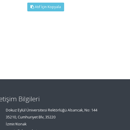
Atıf İçin Kopyala
letişim Bilgileri
Dokuz Eylül Üniversitesi Rektörlüğü Alsancak, No: 144
35210, Cumhuriyet Blv, 35220
İzmir/Konak