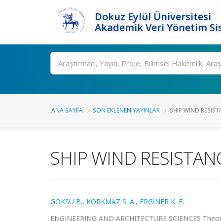
Dokuz Eylül Üniversitesi
Akademik Veri Yönetim Si
Ara
ANA SAYFA
SON EKLENEN YAYINLAR
SHIP WIND RESISTA
SHIP WIND RESISTAN
GÖKSU B.
,
KORKMAZ S. A.
,
ERGİNER K. E.
ENGINEERING AND ARCHITECTURE SCIENCES Theory, C