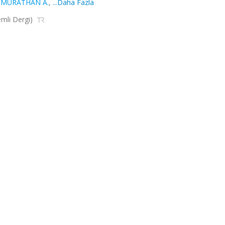
,
MURATHAN A.
,
...Daha Fazla
emli Dergi)