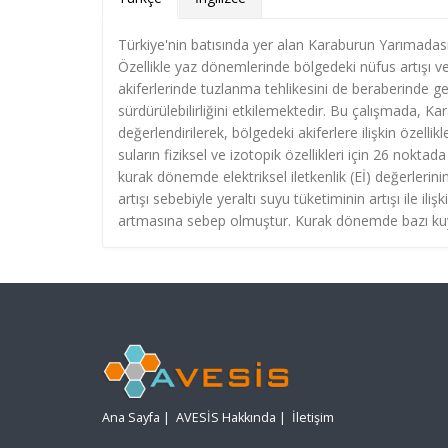
Türkiye'nin batısında yer alan Karaburun Yarımadas
Özellikle yaz dönemlerinde bölgedeki nüfus artışı ve
akiferlerinde tuzlanma tehlikesini de beraberinde 
sürdürülebilirliğini etkilemektedir. Bu çalışmada, Kar
değerlendirilerek, bölgedeki akiferlere ilişkin özell
suların fiziksel ve izotopik özellikleri için 26 nokta
kurak dönemde elektriksel iletkenlik (Eİ) değerleri
artışı sebebiyle yeraltı suyu tüketiminin artışı ile ilişk
artmasına sebep olmuştur. Kurak dönemde bazı kuyul
Ana Sayfa
|
AVESİS Hakkında
|
İletişim