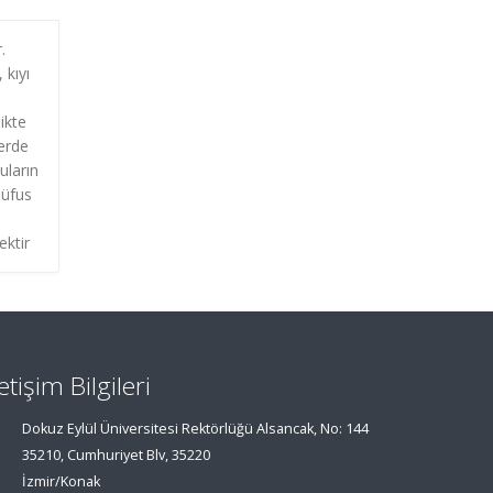
.
 kıyı
ikte
lerde
uların
nüfus
ektir
letişim Bilgileri
Dokuz Eylül Üniversitesi Rektörlüğü Alsancak, No: 144
35210, Cumhuriyet Blv, 35220
İzmir/Konak