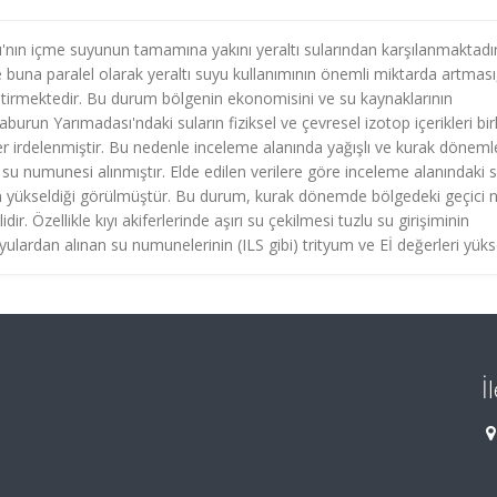
ı'nın içme suyunun tamamına yakını yeraltı sularından karşılanmaktadır
 buna paralel olarak yeraltı suyu kullanımının önemli miktarda artması,
getirmektedir. Bu durum bölgenin ekonomisini ve su kaynaklarının
aburun Yarımadası'ndaki suların fiziksel ve çevresel izotop içerikleri birl
ikler irdelenmiştir. Bu nedenle inceleme alanında yağışlı ve kurak dönem
da su numunesi alınmıştır. Elde edilen verilere göre inceleme alanındaki s
nin yükseldiği görülmüştür. Bu durum, kurak dönemde bölgedeki geçici 
ilidir. Özellikle kıyı akiferlerinde aşırı su çekilmesi tuzlu su girişiminin
ardan alınan su numunelerinin (ILS gibi) trityum ve Eİ değerleri yüks
İ