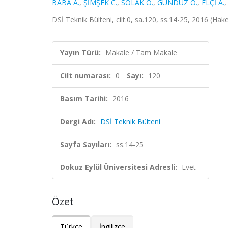
BABA A.
,
ŞİMŞEK C.
,
SOLAK O.
,
GÜNDÜZ O.
,
ELÇİ A.
DSİ Teknik Bülteni, cilt.0, sa.120, ss.14-25, 2016 (Hak
Yayın Türü:
Makale / Tam Makale
Cilt numarası:
0
Sayı:
120
Basım Tarihi:
2016
Dergi Adı:
DSİ Teknik Bülteni
Sayfa Sayıları:
ss.14-25
Dokuz Eylül Üniversitesi Adresli:
Evet
Özet
Türkçe
İngilizce