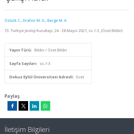
Öztürk C.
,
Drahor M. G.
,
Berge M. A.
73. Türkiye Jeoloji Kurultayı, 24 - 28 Mayıs 2021, ss.1-3, (Özet Bildiri)
Yayın Türü:
Bildiri / Özet Bildiri
Sayfa Sayıları:
ss.1-3
Dokuz Eylül Üniversitesi Adresli:
Evet
Paylaş
İletişim Bilgileri