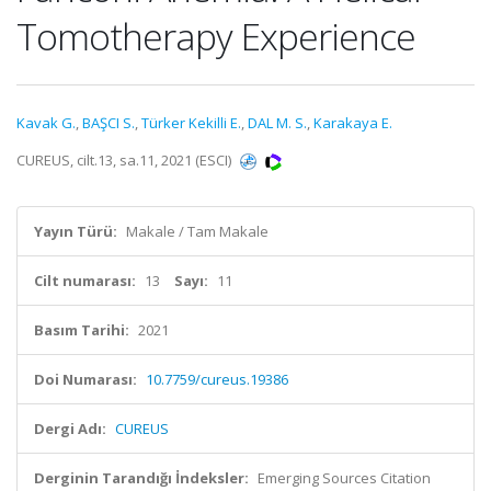
Tomotherapy Experience
Kavak G.
,
BAŞCI S.
,
Türker Kekilli E.
,
DAL M. S.
,
Karakaya E.
CUREUS, cilt.13, sa.11, 2021 (ESCI)
Yayın Türü:
Makale / Tam Makale
Cilt numarası:
13
Sayı:
11
Basım Tarihi:
2021
Doi Numarası:
10.7759/cureus.19386
Dergi Adı:
CUREUS
Derginin Tarandığı İndeksler:
Emerging Sources Citation